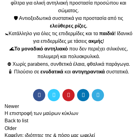
φίλτρα για ολική αντηλιακή προστασία προσώπου και
σώματος.
🛡️ Αντιοξειδωτικά συστατικά για προστασία από τις
ελεύθερες ρίζες.
🚼Κατάλληλο για όλες τις επιδερμίδες και τα
παιδιά
! Ιδανικό
για επιδερμίδες με τάσεις
ακμής
!
🌊
Το μοναδικό αντηλιακό
που δεν περιέχει σιλικόνες,
πολυμερή και πολυακρυλικά.
⛔ Χωρίς parabens, συνθετικά έλαια, φθαλικά παράγωγα.
🧴 Πλούσιο σε
ενυδατικά
και
αντιγηραντικά
συστατικά.
Newer
Η επιστροφή των μαύρων κύκλων
Back to list
Older
Καφεΐνη: ιδιότητες της & πόσο μας ωφελεί