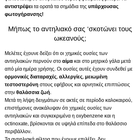
αντιστρέψει
τα
ορατά τα σημάδια της
υπάρχουσας
φωτογήρανσης!
Μήπως το αντηλιακό σας ‘σκοτώνει τους
ωκεανούς;
Μελέτες
έχουνε δείξει ότι οι χημικές ουσίες των
αντιηλιακών περνούν στο
αίμα
και στο μητρικό γάλα μετά
από μία ημέρα χρήσης. Οι ουσίες αυτές έχουν συνδεθεί με
ορμονικές διαταραχές
,
αλλεργίες
,
μειωμένη
τεστοστερόνη
στους εφήβους και αρνητικές επιπτώσεις
στην
θαλάσσια ζωή
.
Μετά τη λήψη δειγμάτων σε ακτές σε περίοδο καλοκαιρού,
επιστήμονες ανακάλυψαν ότι χημικές ουσίες των
αντιηλιακών και συγκεκριμένα η oxybenzene και η
octinoxate, βρίσκονται σε υψηλά επίπεδα στο θαλάσσιο
περιβάλλον.
Τα αντιηλιακά φίλτρα που έχουμε επιλέξει, δεν