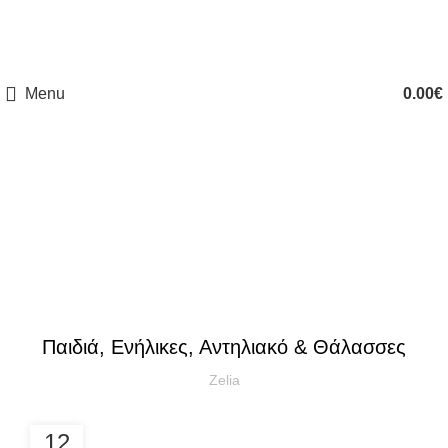
ΔΩΡΕΑΝ ΑΠΟΣΤΟΛΗ ΑΠΟ 50€ (ΕΛΛΑΔΑ) & ΑΠΟ 120€ (ΕΥΡΩΠΗ)
Menu
0.00
€
Blog
ΆΡΘΡΑ
Παιδιά, Ενήλικες, Αντηλιακό & Θάλασσες
Zelia
12