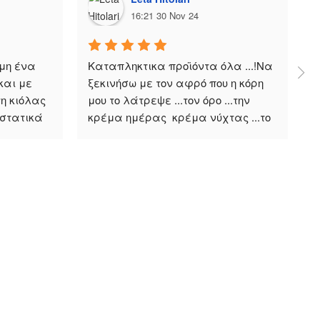
16:21 30 Nov 24
η ένα 
Καταπληκτικα προϊόντα όλα ...!Να 
Ε
αι με 
ξεκινήσω με τον αφρό που η κόρη 
δ
 κιόλας 
μου το λάτρεψε ...τον όρο ...την 
κ
στατικά 
κρέμα ημέρας  κρέμα νύχτας ...το 
τ
αντιλαϊκό......Είμαι πολύ 
μ
 
ευχαριστημένη.! Πολύ καλή 
λ
δουλειά ! Μπράβο στην κύρια 
Έ
Αφροδίτη και στη ομάδα της !
α
ο
Εγγραφείτε στο Newsletter
γάτης