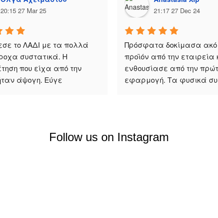
20:15 27 Mar 25
21:17 27 Dec 24
σε το ΛΑΔΙ με τα πολλά 
Πρόσφατα δοκίμασα ακόμ
ροχα συστατικά. Η 
προϊόν από την εταιρεία κ
τηση που είχα από την 
ενθουσίασε από την πρώτη
ήταν άψογη. Εύγε
εφαρμογή. Τα φυσικά συ
και η εξαιρετική 
αποτελεσματικότητα τους
ξεχωρίζουν. Τη συστήνω 
ανεπιφύλακτα!
Follow us on Instagram
Χρήσιμα
Συνεργασίες
Τρόποι πληρωμής
Γίνε συνερ