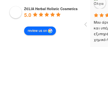
ZЄLIA Herbal Holistic Cosmetics
5.0
Μου άρε
και υπέ
review us on
εξυπηρέ
χημικό 
Zelia
Εταιρεία