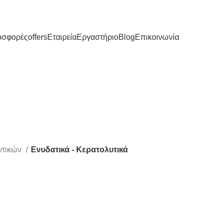
ΔΩΡΕΑΝ ΑΠΟΣΤΟΛΗ ΑΠΟ 50€ (ΕΛΛΑΔΑ) & ΑΠΟ 120€ (ΕΥΡΩΠΗ)
οσφορές
offers
Εταιρεία
Εργαστήριο
Blog
Επικοινωνία
Ενυδατικά - Κερατολυτικά
ντικών
Ενυδατικά - Κερατολυτικά