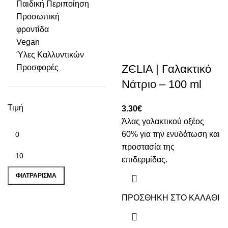
Παιδική Περιποίηση
Προσωπική
φροντίδα
Vegan
Ύλες Καλλυντικών
ZЄLIA | Γαλακτικό
Προσφορές
Νάτριο – 100 ml
Τιμή
3.30
€
Άλας γαλακτικού οξέος
60% για την ενυδάτωση και
προστασία της
Ελάχιστη τιμή
Μέγιστη τιμή
επιδερμίδας.
ΦΙΛΤΡΆΡΙΣΜΑ
ΠΡΟΣΘΗΚΗ ΣΤΟ ΚΑΛΑΘΙ