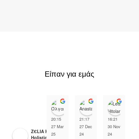
Είπαν για εμάς
Όλγα Αχειμάστου
Anastasia Xip
Leta H
20:15
21:17
16:21
2
27 Mar
27 Dec
30 Nov
0
ZЄLIA Herbal
25
24
24
2
Holistic