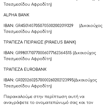
Τσεσμεσίδου Αφροδίτη)
ALPHA BANK
IBAN:
GR
45
0140
7050
7050
0200
2019
329
(Δικαιούχος
Τσεσμεσίδου Αφροδίτη)
ΤΡΑΠΕΖΑ ΠΕΙΡΑΙΩΣ (PIRAEUS BANK)
IBAN:
GR
98
0171
0770
0060
7716
2364
515
(Δικαιούχος
Τσεσμεσίδου Αφροδίτη)
ΤΡΑΠΕΖΑ EUROBANK
IBAN:
GR
32
0260
2570
0002
6020
2123
995
(Δικαιούχος
Τσεσμεσίδου Αφροδίτη)
Παρακαλούμε στην περίπτωση αυτή να
αναγράφετε το ονοματεπώνυμό σας και τον