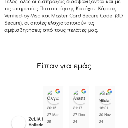
Τέλος, όλες οι εισπράξεις διασφαλίζονται και με
τις υπηρεσίες Πιστοποίησης Κατόχου Κάρτας
Verified-by-Visa και Master Card Secure Code (3D
Secure), οι οποίες ελαχιστοποιούν τις
αμφισβητήσεις από τους πελάτες μας.
Είπαν για εμάς
Όλγα Αχειμάστου
Anastasia Xip
Leta H
20:15
21:17
16:21
2
27 Mar
27 Dec
30 Nov
0
ZЄLIA Herbal
25
24
24
2
Holistic