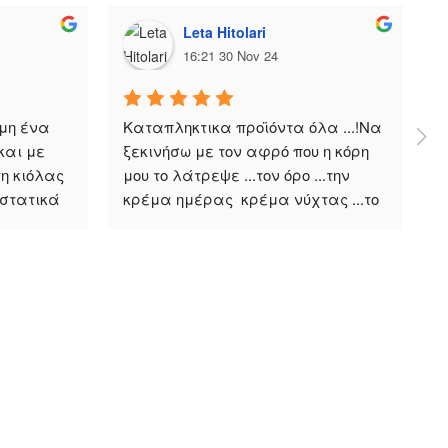
Leta Hitolari
16:21 30 Nov 24
η ένα 
Καταπληκτικα προϊόντα όλα ...!Να 
Ε
αι με 
ξεκινήσω με τον αφρό που η κόρη 
δ
 κιόλας 
μου το λάτρεψε ...τον όρο ...την 
κ
στατικά 
κρέμα ημέρας  κρέμα νύχτας ...το 
τ
αντιλαϊκό......Είμαι πολύ 
μ
 
ευχαριστημένη.! Πολύ καλή 
λ
δουλειά ! Μπράβο στην κύρια 
Έ
Αφροδίτη και στη ομάδα της !
α
ο
Εγγραφείτε στο Newsletter