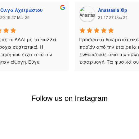
Όλγα Αχειμάστου
Anastasia Xip
20:15 27 Mar 25
21:17 27 Dec 24
σε το ΛΑΔΙ με τα πολλά 
Πρόσφατα δοκίμασα ακόμ
ροχα συστατικά. Η 
προϊόν από την εταιρεία κ
τηση που είχα από την 
ενθουσίασε από την πρώτη
ήταν άψογη. Εύγε
εφαρμογή. Τα φυσικά συ
και η εξαιρετική 
αποτελεσματικότητα τους
ξεχωρίζουν. Τη συστήνω 
ανεπιφύλακτα!
Follow us on Instagram
Χρήσιμα
Συνεργασίες