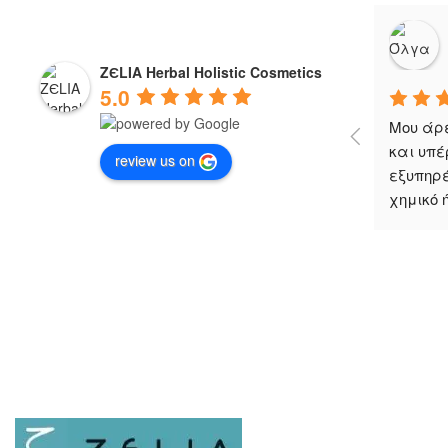
ZЄLIA Herbal Holistic Cosmetics
5.0
Μου άρε
και υπέ
review us on
εξυπηρέ
χημικό 
Zelia