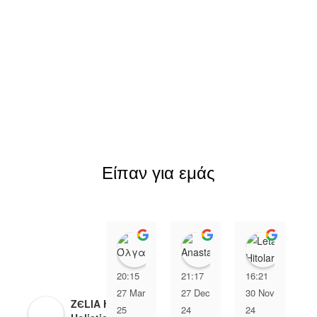
Είπαν για εμάς
Όλγα Αχειμάστου
Anastasia Xip
Leta H
20:15
21:17
16:21
2
27 Mar
27 Dec
30 Nov
0
ZЄLIA Herbal
25
24
24
2