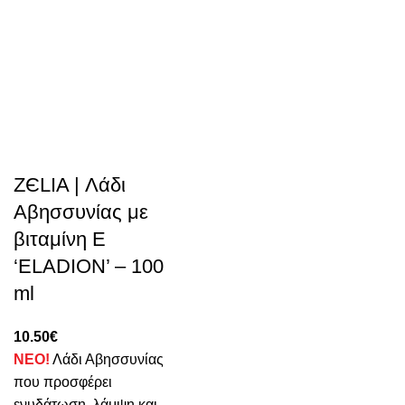
ZЄLIA | Λάδι
Αβησσυνίας με
βιταμίνη Ε
‘ELADION’ – 100
ml
10.50
€
ΝΕΟ!
Λάδι Αβησσυνίας
που προσφέρει
ενυδάτωση, λάμψη και