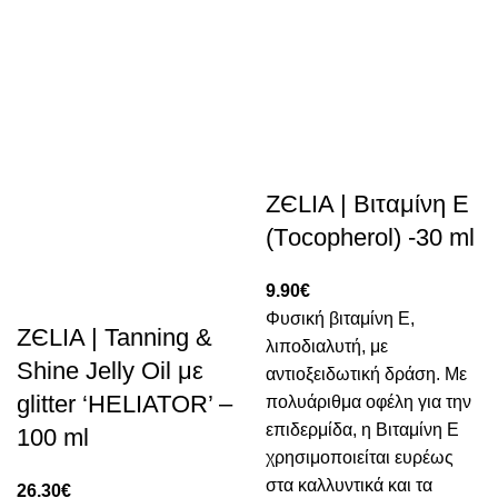
ZЄLIA | Βιταμίνη Ε
(Τocopherol) -30 ml
9.90
€
Φυσική βιταμίνη Ε,
ZЄLIA | Tanning &
λιποδιαλυτή, με
Shine Jelly Oil με
αντιοξειδωτική δράση. Με
glitter ‘HELIATOR’ –
πολυάριθμα οφέλη για την
επιδερμίδα, η Βιταμίνη Ε
100 ml
χρησιμοποιείται ευρέως
στα καλλυντικά και τα
26.30
€