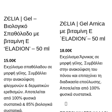
ZЄLIA | Gel –
ZЄLIA | Gel Arnica
Βιολογικό
με βιταμίνη Ε
Σπαθόλαδο με
΄ELADION΄– 50 ml
βιταμίνη Ε
‘ELADION’ – 50 ml
18.00
€
Εκχύλισμα Άρνικας σε
15.00
€
μορφή γέλης. Συμβάλλει
Εκχύλισμα σπαθόλαδου σε
στην ανακούφιση του
μορφή γέλης. Συμβάλλει
πόνου και επιταχύνει τη
στην ανακούφιση
διαδικασία επούλωσης.
φλεγμονών & δερματικών
Aποτελείται από 100%
ερεθισμών. Aποτελείται
φυσικά συστατικά.
από 100% φυσικά
συστατικά & 85% βιολογικά
συστατικά.