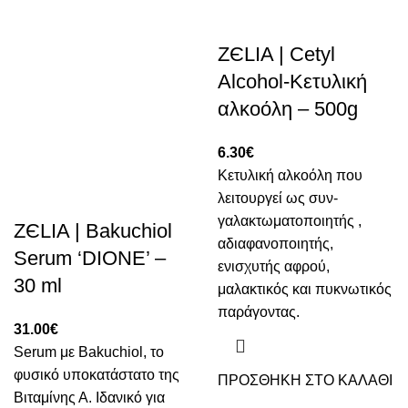
ZЄLIA | Cetyl
Alcohol-Κετυλική
αλκοόλη – 500g
6.30
€
Κετυλική αλκοόλη που
λειτουργεί ως συν-
γαλακτωματοποιητής ,
ZЄLIA | Bakuchiol
αδιαφανοποιητής,
Serum ‘DIONE’ –
ενισχυτής αφρού,
30 ml
μαλακτικός και πυκνωτικός
παράγοντας.
31.00
€
Serum με Bakuchiol, το
φυσικό υποκατάστατο της
ΠΡΟΣΘΗΚΗ ΣΤΟ ΚΑΛΑΘΙ
Βιταμίνης Α. Ιδανικό για