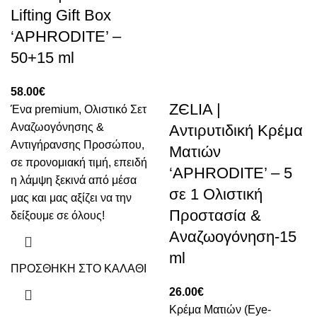
Lifting Gift Box
‘APHRODITE’ –
50+15 ml
58.00
€
ZЄLIA |
Ένα premium, Oλιστικό Σετ
Αναζωογόνησης &
Αντιρυτιδική Κρέμα
Αντιγήρανσης Προσώπου,
Ματιών
σε προνομιακή τιμή, επειδή
‘APHRODITE’ – 5
η λάμψη ξεκινά από μέσα
σε 1 Ολιστική
μας και μας αξίζει να την
Προστασία &
δείξουμε σε όλους!
Αναζωογόνηση-15
ml
ΠΡΟΣΘΗΚΗ ΣΤΟ ΚΑΛΑΘΙ
26.00
€
Κρέμα Ματιών (Eye-