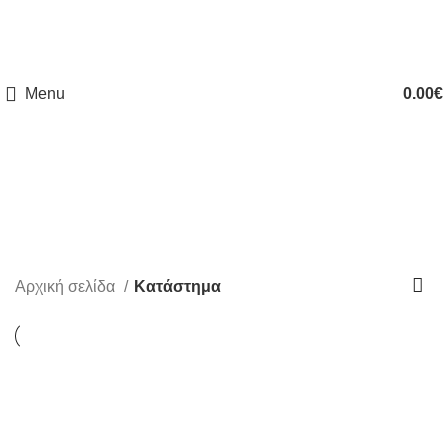
ΔΩΡΕΑΝ ΑΠΟΣΤΟΛΗ ΑΠΟ 50€ (ΕΛΛΑΔΑ) & ΑΠΟ 120€ (ΕΥΡΩΠΗ)
Menu
0.00
€
Κατάστημα
Αρχική σελίδα
Κατάστημα