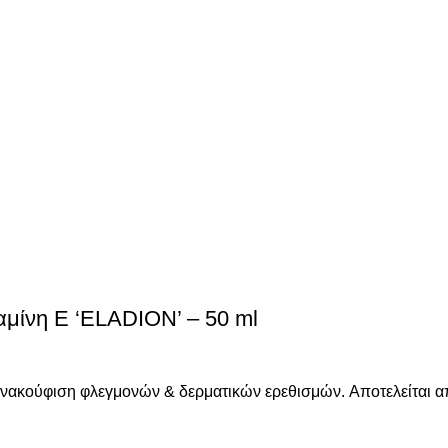
αμίνη Ε ‘ELADION’ – 50 ml
νακούφιση φλεγμονών & δερματικών ερεθισμών. Aποτελείται α