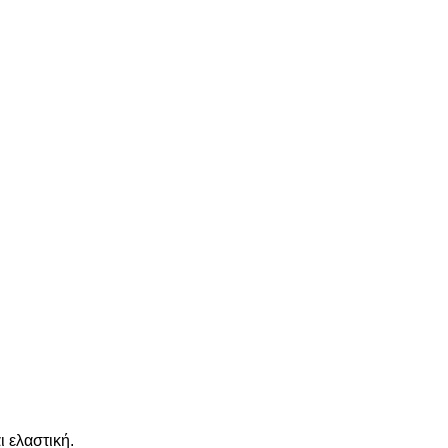
ι ελαστική.