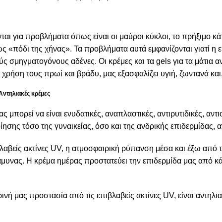
αι για προβλήματα όπως είναι οι μαύροι κύκλοι, το πρήξιμο κ
ως «πόδι της χήνας». Τα προβλήματα αυτά εμφανίζονται γιατί η 
ούς σμηγματογόνους αδένες. Οι κρέμες και τα gels για τα μάτι
χρήση τους πρωί και βράδυ, μας εξασφαλίζει υγιή, ζωντανά και,
Αντηλιακές κρέμες
ς μπορεί να είναι ενυδατικές, αναπλαστικές, αντιρυτιδικές, αντ
ίησης τόσο της γυναικείας, όσο και της ανδρικής επιδερμίδας, 
ιβλαβείς ακτίνες UV, η ατμοσφαιρική ρύπανση μέσα και έξω από το
 άμυνας. Η κρέμα ημέρας προστατεύει την επιδερμίδα μας από κ
ινή μας προστασία από τις επιβλαβείς ακτίνες UV, είναι αντηλι