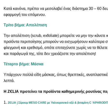
Κατά κανόνα, πρέπει να μεσολαβεί ένας διάστημα 30 – 60 δ
εφαρμογή του επόμενου.
Τρίτο βήμα: Απολέπιση
Την απολέπιση (scrub, exfoliate) μπορείτε να μην την κάνετε
προϊόντα περιποίησης μπορούν να εισχωρήσουν καλύτερα στην
φλεγμονή και ερεθισμό, οπότε επιταχύνετε χωρίς να το θέλε
και παράγωγά της, τότε δεν χρειάζεστε την απολέπιση!
Τέταρτο βήμα: Μάσκα
Υπάρχουν πολλά είδη μάσκας, όπως θρεπτικές, αναπλαστικές, ε
λεπτά.
Η
Z
Є
LIA
προτείνει τα προϊόντα καθημερινής ρουτίνας 
ZЄLIA | Σέρουμ MESO CARE με Υαλουρονικό οξύ & βιταμίνη C ‘APHRODIT