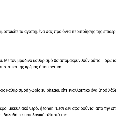
ησιμοποιείτε τα αγαπημένα σας προϊόντα περιποίησης της επιδ
δυ. Με τον βραδινό καθαρισμό θα απομακρυνθούν ρύποι, ιδρώτας
συστατικά της κρέμας ή του serum.
ρός καθαρισμού χωρίς sulphates, είτε εναλλακτικά ένα ξηρό λάδ
ο, μικκυλιακό νερό, ή toner. Έτσι δεν αφαιρούνται από την επ
ς, δηλαδή η φυσιολογική οξύτητά της.