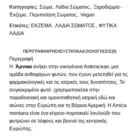
Κατηγορίες:
Σώμα
,
Λάδια Σώματος
,
Ξηροδερμία -
Έκζεμα
,
Περιποίηση Σώματος
,
Vegan
Ετικέτες:
ΕΚΖΕΜΑ
,
ΛΑΔΙΑ ΣΩΜΑΤΟΣ
,
ΦΥΤΙΚΑ
ΛΑΔΙΑ
ΠΕΡΙΓΡΑΦΉ
ΧΡΉΣΗ
ΣΥΣΤΑΤΙΚΆ
ΑΞΙΟΛΟΓΉΣΕΙΣ(0)
Περιγραφή
Η
Άρνικα
ανήκει στην οικογένεια Asteraceae, μια
ομάδα ανθοφόρων φυτών, που έχουν μελετηθεί για τις
φαρμακολογικές και τις ιατρικές τους δυνατότητες. Το
συγκεκριμένο φυτό χρησιμοποιείται στην
παραδοσιακή και ομοιοπαθητική ιατρική εδώ και
αιώνες στην Ευρώπη και τη Βόρεια Αμερική. H Arnica
montana είναι ένα κίτρινο-πορτοκαλί λουλούδι που
φυτρώνει σε λόφους και βουνά της κεντρικής
Ευρώπης.