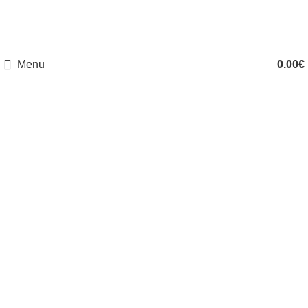
ΔΩΡΕΑΝ ΑΠΟΣΤΟΛΗ ΑΠΟ 50€ (ΕΛΛΑΔΑ) & ΑΠΟ 120€ (ΕΥΡΩΠΗ)
Menu
0.00
€