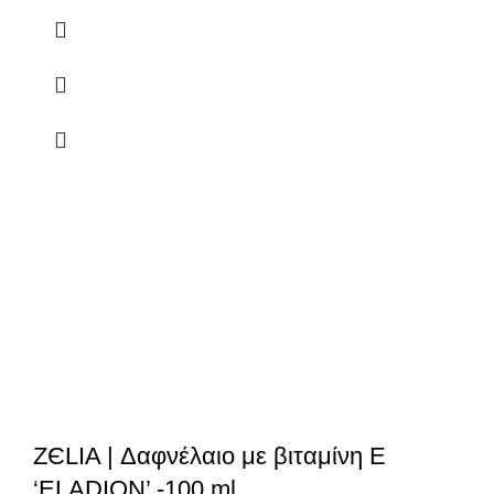
ZЄLIA | Δαφνέλαιο με βιταμίνη Ε
‘ELADION’ -100 ml