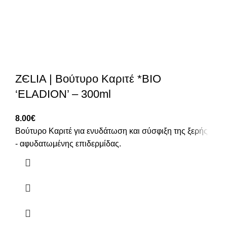
ZЄLIA | Βούτυρο Καριτέ *BIO
‘ELADION’ – 300ml
8.00
€
Βούτυρο Καριτέ για ενυδάτωση και σύσφιξη της ξερής
- αφυδατωμένης επιδερμίδας.