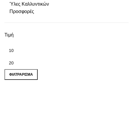
Ύλες Καλλυντικών
Προσφορές
Τιμή
Ελάχιστη τιμή
Μέγιστη τιμή
ΦΙΛΤΡΆΡΙΣΜΑ