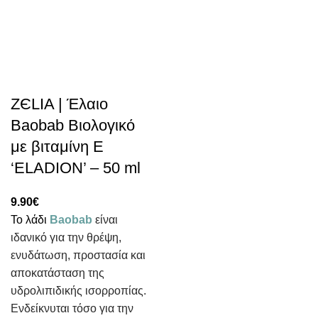
ZЄLIA | Έλαιο
Baobab Βιολογικό
με βιταμίνη Ε
‘ELADION’ – 50 ml
9.90
€
Το λάδι
Baobab
είναι
ιδανικό για την θρέψη,
ενυδάτωση, προστασία και
αποκατάσταση της
υδρολιπιδικής ισορροπίας.
Ενδείκνυται τόσο για την