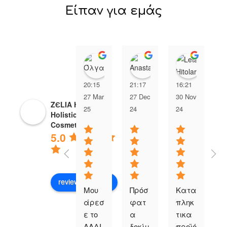
Είπαν για εμάς
Όλγα Αχειμάστου
Anastasia Xip
Leta H
20:15
21:17
16:21
2
27 Mar
27 Dec
30 Nov
0
ZЄLIA Herbal
25
24
24
2
Holistic
Cosmetics
5.0
review us on
Μου 
Πρόσ
Κατα
Ε
άρεσ
φατ
πληκ
ρ
ε το 
α 
τικα 
ά
ΛΑΔΙ 
δοκίμ
προϊό
π