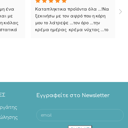
η ένα 
Καταπληκτικα προϊόντα όλα ...!Να 
Ε
αι με 
ξεκινήσω με τον αφρό που η κόρη 
δ
 κιόλας 
μου το λάτρεψε ...τον όρο ...την 
κ
στατικά 
κρέμα ημέρας  κρέμα νύχτας ...το 
τ
αντιλαϊκό......Είμαι πολύ 
μ
 
ευχαριστημένη.! Πολύ καλή 
λ
δουλειά ! Μπράβο στην κύρια 
Έ
Αφροδίτη και στη ομάδα της !
α
ο
ΕΣ
Εγγραφείτε στο Newsletter
εργάτης
Πώλησης