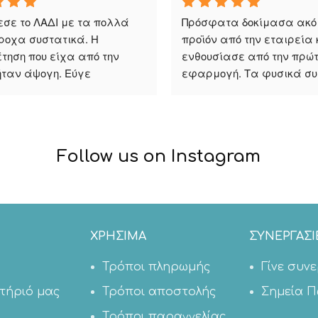
σε το ΛΑΔΙ με τα πολλά 
Πρόσφατα δοκίμασα ακόμ
ροχα συστατικά. Η 
προϊόν από την εταιρεία κ
τηση που είχα από την 
ενθουσίασε από την πρώτη
ήταν άψογη. Εύγε
εφαρμογή. Τα φυσικά συ
και η εξαιρετική 
αποτελεσματικότητα τους
ξεχωρίζουν. Τη συστήνω 
ανεπιφύλακτα!
Follow us on Instagram
ΧΡΉΣΙΜΑ
ΣΥΝΕΡΓΑΣΊ
Τρόποι πληρωμής
Γίνε συν
τήριό μας
Τρόποι αποστολής
Σημεία 
Τρόποι παραγγελίας