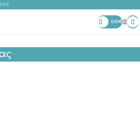
ΩΠΗ)
0.00
€
δας