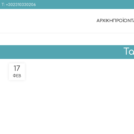
Τ: +302310330206
ΑΡΧΙΚΉ
ΠΡΟΪΌΝΤ
Ta
17
ΦΕΒ