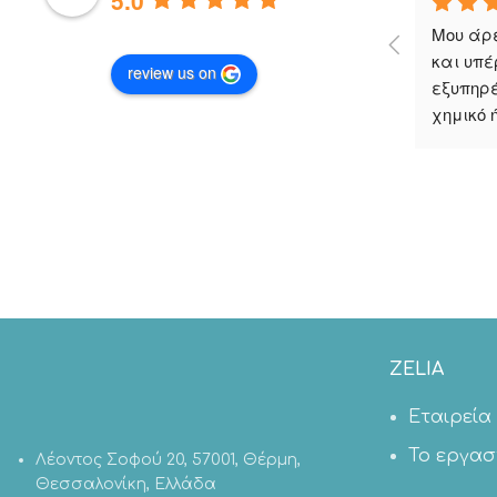
5.0
Μου άρε
και υπέ
review us on
εξυπηρέ
χημικό 
ZELIA
Εταιρεία
Το εργασ
Λέοντος Σοφού 20, 57001, Θέρμη,
Θεσσαλονίκη, Ελλάδα