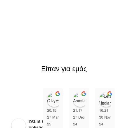
Είπαν για εμάς
Όλγα Αχειμάστου
Anastasia Xip
Leta H
20:15
21:17
16:21
2
27 Mar
27 Dec
30 Nov
0
ZЄLIA Herbal
25
24
24
2
Holistic