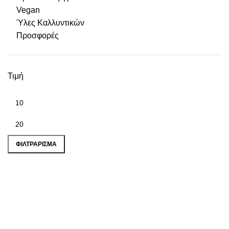
Vegan
Ύλες Καλλυντικών
Προσφορές
Τιμή
Ελάχιστη τιμή
Μέγιστη τιμή
ΦΙΛΤΡΆΡΙΣΜΑ